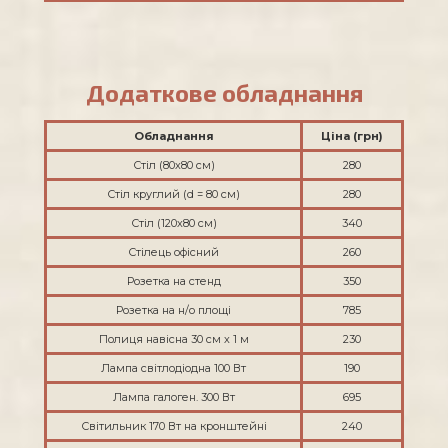
Додаткове обладнання
Обладнання
Ціна (грн)
Стіл (80х80 см)
280
Стіл круглий (d = 80 см)
280
Стіл (120х80 см)
340
Стілець офісний
260
Розетка на стенд
350
Розетка на н/о площі
785
Полиця навісна 30 см х 1 м
230
Лампа світлодіодна 100 Вт
190
Лампа галоген. 300 Вт
695
Світильник 170 Вт на кронштейні
240