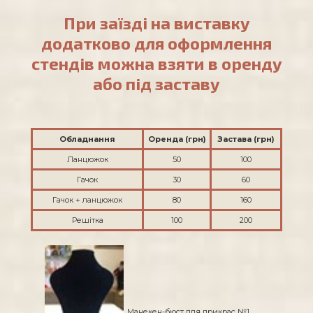
При заїзді на виставку
додатково для оформлення
стендів можна взяти в оренду
або під заставу
Обладнання
Оренда (грн)
Застава (грн)
Ланцюжок
50
100
Гачок
30
60
Гачок + ланцюжок
80
160
Решітка
100
200
Манекен-бюст для прикрас №1