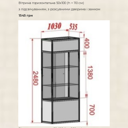
Вітрина горизонтальна 50х100 (h = 110 см)
з підсвічуванням, з розсувними дверима і замком
1545 грн