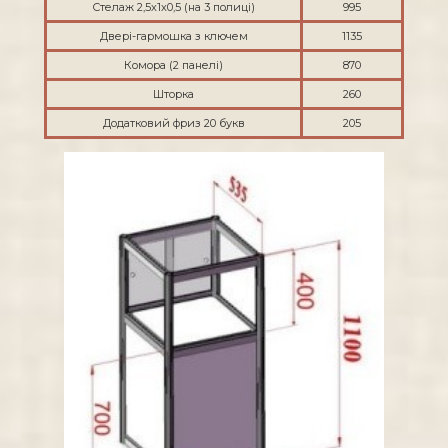
Стелаж 2,5х1х0,5 (на 3 полиці)
995
Двері-гармошка з ключем
1135
Комора (2 панелі)
870
Шторка
260
Додатковий фриз 20 букв
205