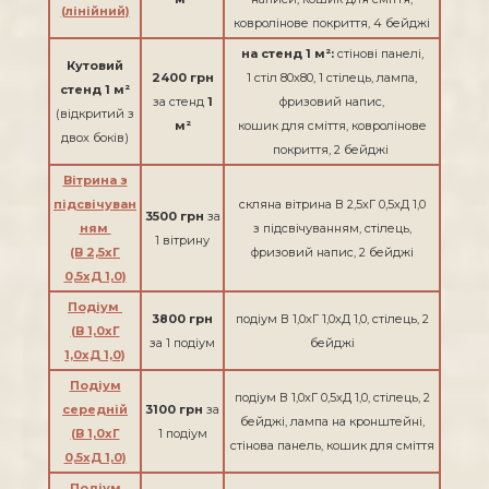
(лінійний)
ковролінове покриття, 4 бейджі
на стенд 1 м²:
стінові панелі,
Кутовий
2400 грн
1 стіл 80х80, 1 стілець, лампа,
стенд 1 м²
за стенд
1
фризовий напис,
(відкритий з
м²
кошик для сміття, ковролінове
двох боків)
покриття, 2 бейджі
Вітрина з
підсвічуван
скляна вітрина В 2,5хГ 0,5хД 1,0
3500 грн
за
ням
з підсвічуванням, стілець,
1 вітрину
(В 2,5хГ
фризовий напис, 2 бейджі
0,5хД 1,0)
Подіум
3800 грн
подіум В 1,0хГ 1,0хД 1,0, стілець, 2
(В 1,0хГ
за 1 подіум
бейджі
1,0хД 1,0)
Подіум
подіум В 1,0хГ 0,5хД 1,0, стілець, 2
середній
3100 грн
за
бейджі, лампа на кронштейні,
​​​​​​​(В 1,0хГ
1 подіум
стінова панель, кошик для сміття
0,5хД 1,0)
Подіум