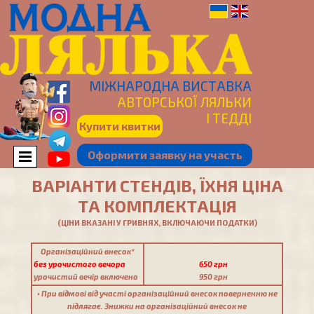
МІЖНАРОДНА ВИСТАВКА
АВТОРСЬКОЇ ЛЯЛЬКИ
І
ТЕДДІ
Купити квитки
Оформити заявку на участь
ВАРІАНТИ СТЕНДІВ, ЇХНЯ ЦІНА
ТА КОМПЛЕКТАЦІЯ
(ЦІНИ ВКАЗАНІ У ГРИВНЯХ, ВКЛЮЧАЮЧИ ПОДАТКИ)
Організаційний внесок*
без урочистого вечора
650 грн
урочистий вечір включено
950 грн
• При відмові від участі організаційний внесок поверненню не
підлягає. Знижки на організаційний внесок не