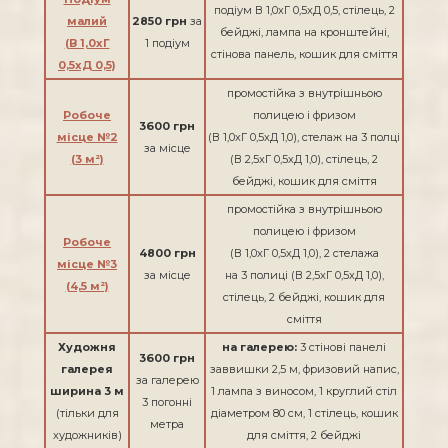
подіум В 1,0хГ 0,5хД 0,5, стілець, 2
малий
2850 грн
за
бейджі, лампа на кронштейні,
​​​​​​​(В 1,0хГ
1 подіум
стінова панель, кошик для сміття
0,5хД 0,5)
промостійка з внутрішньою
Робоче
полицею і фризом
3600 грн
місце №2
(В 1,0хГ 0,5хД 1,0), стелаж на 3 полці
за місце
(3 м²)
(В 2,5хГ 0,5хД 1,0), стілець, 2
бейджі, кошик для сміття
промостійка з внутрішньою
полицею і фризом
Робоче
4800 грн
(В 1,0хГ 0,5хД 1,0), 2 стелажа
місце №3
за місце
на 3 полиці (В 2,5хГ 0,5хД 1,0),
(4,5 м²)
стілець, 2 бейджі, кошик для
сміття
Художня
на галерею:
3 стінові панелі
3600 грн
галерея
заввишки 2,5 м, фризовий напис,
за галерею
ширина 3 м
1 лампа з виносом, 1 круглий стіл
3 погонні
(тільки для
діаметром 80 см, 1 стілець, кошик
метра
художників)
для сміття, 2 бейджі