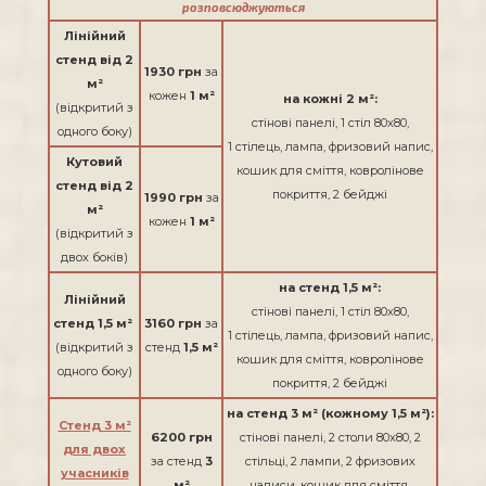
розповсюджуються
Лінійний
стенд від 2
1930 грн
за
м²
кожен
1
м²
на кожні 2 м²:
(відкритий з
стінові панелі, 1 стіл 80х80,
одного боку)
1 стілець, лампа, фризовий напис,
Кутовий
кошик для сміття, ковролінове
стенд від 2
покриття, 2 бейджі
1990 грн
за
м²
кожен
1
м²
(відкритий з
двох боків)
на стенд 1,5 м²:
Лінійний
стінові панелі, 1 стіл 80х80,
стенд 1,5 м²
3160 грн
за
1 стілець, лампа, фризовий напис,
(відкритий з
стенд
1,5 м²
кошик для сміття, ковролінове
одного боку)
покриття, 2 бейджі
на стенд 3 м² (кожному
1,5
м²):
Стенд 3 м²
6200 грн
стінові панелі, 2 столи 80х80, 2
для двох
за стенд
3
стільці, 2 лампи, 2 фризових
учасників
м²
написи, кошик для сміття,