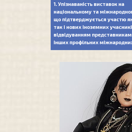
1. Упізнаваність виставок на
національному та міжнародном
що підтверджується участю як
так і нових іноземних учасникі
відвідуванням представникам
інших профільних міжнародних