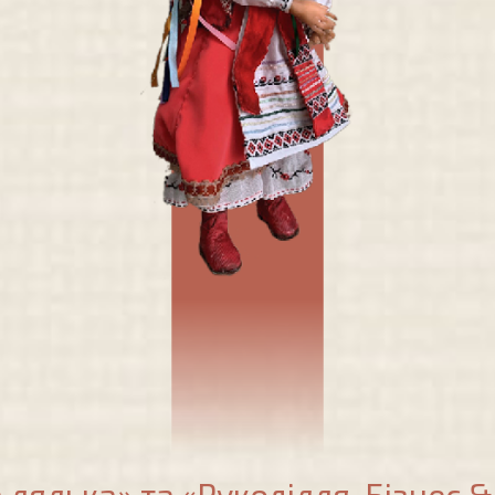
лялька» та «Рукоділля. Бізнес &