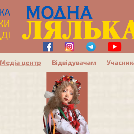
КА
КИ
ДІ
Медіа центр
Відвідувачам
Учасни