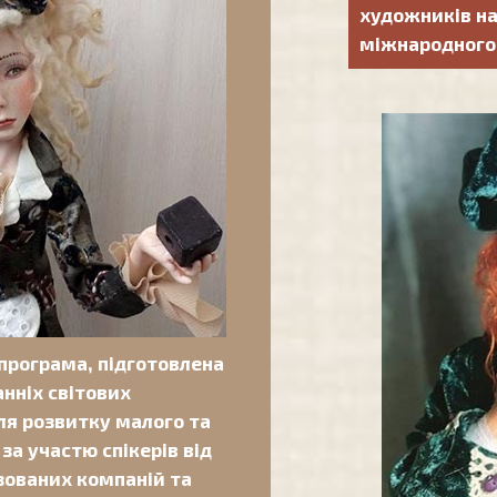
художників на
міжнародного 
 програма, підготовлена
анніх світових
ля розвитку малого та
за участю спікерів від
зованих компаній та