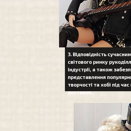
3. Відповідність сучасни
світового ринку рукоділл
індустрії, а також забез
представлення популярн
творчості та хобі під ча
виставок.