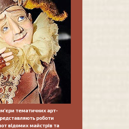
рем'єри тематичних арт-
 представляють роботи
нот відомих майстрів та