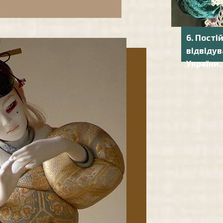
6. Пості
відвідув
України.