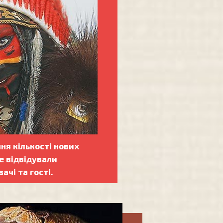
ння кількості нових
ше відвідували
ачі та гості.