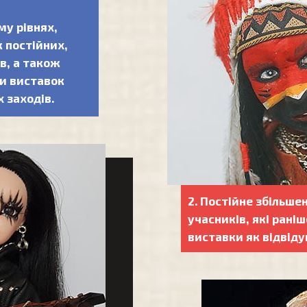
у рівнях,
 постійних,
в, а також
и виставок
 заходів.
2. Постійне збільше
учасників, які рані
виставки як відвідув