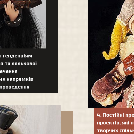
м тенденціям
я та лялькової
печення
их напрямків
с проведення
4. Постійні п
проектів, які
творчих спіль